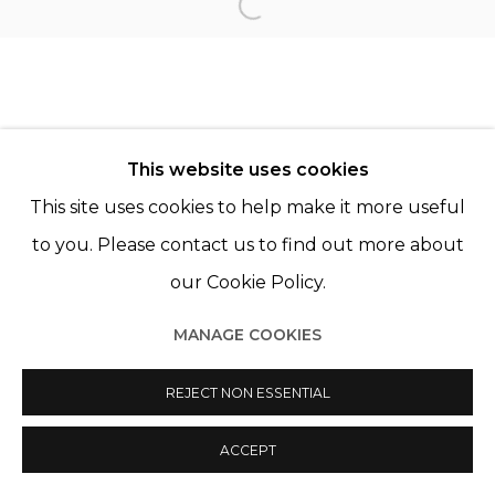
KATINKA LAMPE
Open a larger version of th
JANINE VAN OENE
This website uses cookies
This site uses cookies to help make it more useful
to you. Please contact us to find out more about
our Cookie Policy.
Manage cookies
MANAGE COOKIES
© 2022 LES FILLES DU CALVAIRE
SITE BY ARTLOGIC
REJECT NON ESSENTIAL
ACCEPT
PARTAGER
ENQUIRE