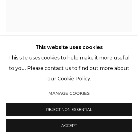
Manage cookies
© 2022 LES FILLES DU CALVAIRE
SITE BY ARTLOGIC
This website uses cookies
KATINKA LAMPE
PAYS-BAS,
1963
This site uses cookies to help make it more useful
to you. Please contact us to find out more about
3035221
,
2022
our Cookie Policy.
Huile sur lin
MANAGE COOKIES
Oil on linen
35 x 30 cm
REJECT NON ESSENTIAL
ACCEPT
PARTAGER