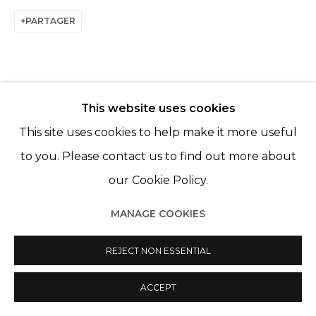
Manage cookies
PARTAGER
© 2022 LES FILLES DU CALVAIRE
SITE BY ARTLOGIC
This website uses cookies
This site uses cookies to help make it more useful
ARTISTES DE L'EXPOSITION
to you. Please contact us to find out more about
KATINKA LAMPE
our Cookie Policy.
JANINE VAN OENE
MANAGE COOKIES
REJECT NON ESSENTIAL
ACCEPT