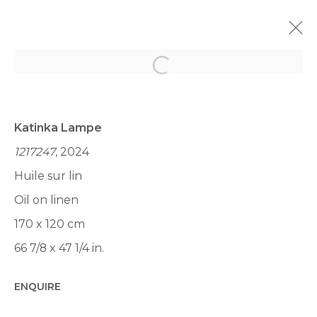
Open a larger version of th
À VENIR
PASSÉES
KATINKA LAMPE & JANINE VAN OENE
Katinka Lampe
| CROSSED WIRES
1217247
, 2024
21 RUE CHAPON 75003 PARIS
16 MAI - 15 JUIN 2024
Huile sur lin
Oil on linen
PRÉSENTATION
VUES
ŒUVRES
PRESSE
170 x 120 cm
ACTUALITÉS
66 7/8 x 47 1/4 in.
ENQUIRE