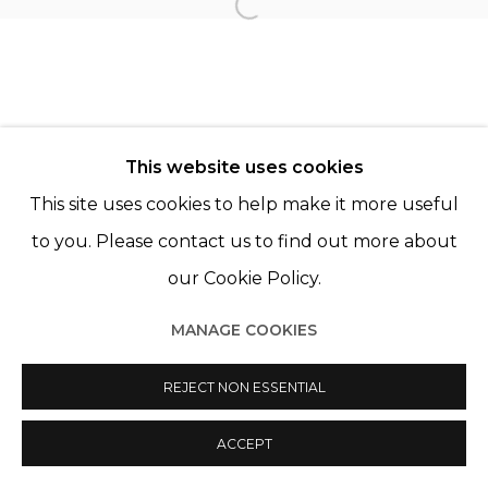
Open a larger version of th
Manage cookies
© 2022 LES FILLES DU CALVAIRE
SITE BY ARTLOGIC
This website uses cookies
This site uses cookies to help make it more useful
to you. Please contact us to find out more about
our Cookie Policy.
MANAGE COOKIES
REJECT NON ESSENTIAL
ACCEPT
PARTAGER
ENQUIRE