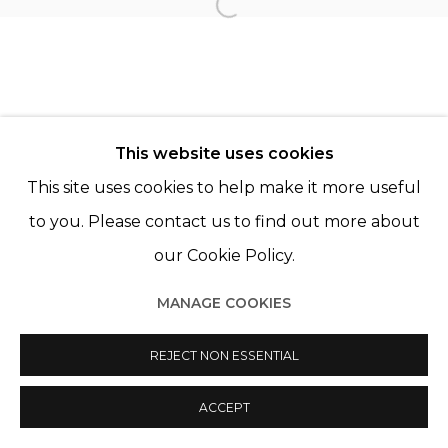
KATRIEN DE BLAUWER
Open a larger version of th
LORE STESSEL
This website uses cookies
This site uses cookies to help make it more useful
to you. Please contact us to find out more about
our Cookie Policy.
Manage cookies
© 2022 LES FILLES DU CALVAIRE
SITE BY ARTLOGIC
MANAGE COOKIES
REJECT NON ESSENTIAL
ACCEPT
PARTAGER
ENQUIRE