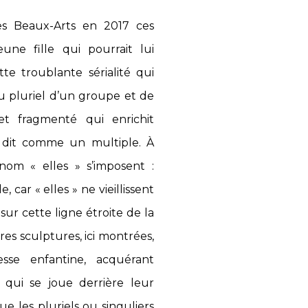
es Beaux-Arts en 2017 ces
une fille qui pourrait lui
te troublante sérialité qui
au pluriel d’un groupe et de
et fragmenté qui enrichit
e dit comme un multiple. À
om « elles » s’imposent :
 car « elles » ne vieillissent
 sur cette ligne étroite de la
ères sculptures, ici montrées,
sse enfantine, acquérant
e qui se joue derrière leur
ue les pluriels ou singuliers