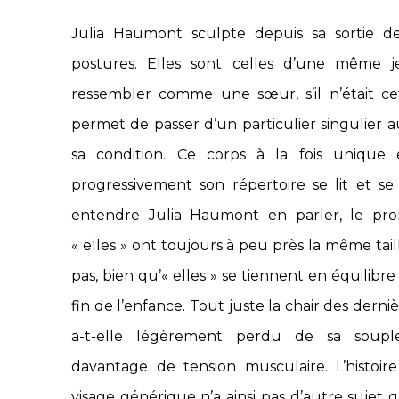
Julia Haumont sculpte depuis sa sortie d
postures. Elles sont celles d’une même je
ressembler comme une sœur, s’il n’était cet
permet de passer d’un particulier singulier 
sa condition. Ce corps à la fois unique 
progressivement son répertoire se lit et s
entendre Julia Haumont en parler, le pron
« elles » ont toujours à peu près la même taille,
pas, bien qu’« elles » se tiennent en équilibre
fin de l’enfance. Tout juste la chair des derni
a-t-elle légèrement perdu de sa souple
davantage de tension musculaire. L’histoir
visage générique n’a ainsi pas d’autre sujet q