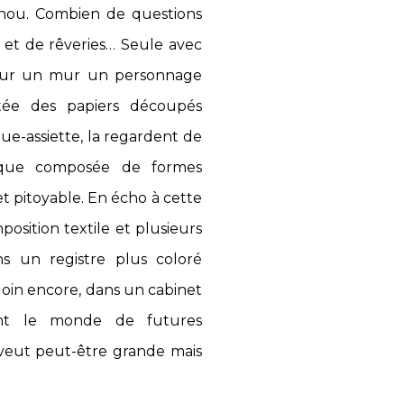
enou. Combien de questions
s et de rêveries… Seule avec
re sur un mur un personnage
ntée des papiers découpés
ue-assiette, la regardent de
oique composée de formes
et pitoyable. En écho à cette
sition textile et plusieurs
s un registre plus coloré
s loin encore, dans un cabinet
ent le monde de futures
e veut peut-être grande mais