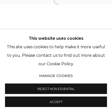
Open a larger version of th
© 2022 LES FILLES DU CALVAIRE
SITE BY ARTLOGIC
This website uses cookies
This site uses cookies to help make it more useful
to you. Please contact us to find out more about
our Cookie Policy.
MANAGE COOKIES
REJECT NON ESSENTIAL
ACCEPT
PARTAGER
ENQUIRE