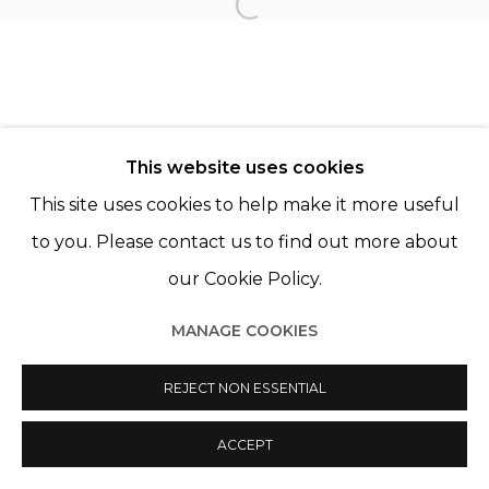
Open a larger version of th
This website uses cookies
This site uses cookies to help make it more useful
Manage cookies
to you. Please contact us to find out more about
© 2022 LES FILLES DU CALVAIRE
SITE BY ARTLOGIC
our Cookie Policy.
MANAGE COOKIES
REJECT NON ESSENTIAL
ACCEPT
PARTAGER
ENQUIRE