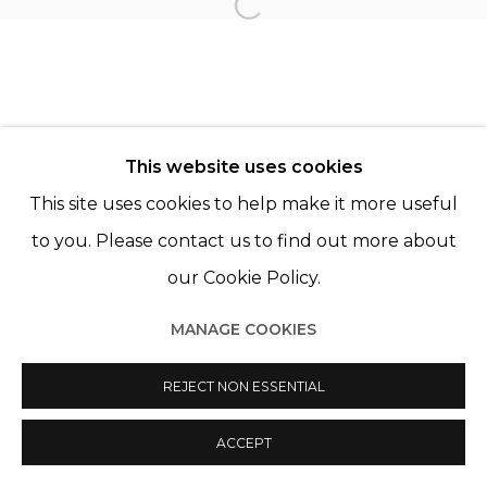
Open a larger version of th
This website uses cookies
This site uses cookies to help make it more useful
Manage cookies
to you. Please contact us to find out more about
© 2022 LES FILLES DU CALVAIRE
SITE BY ARTLOGIC
our Cookie Policy.
MANAGE COOKIES
REJECT NON ESSENTIAL
ACCEPT
PARTAGER
ENQUIRE