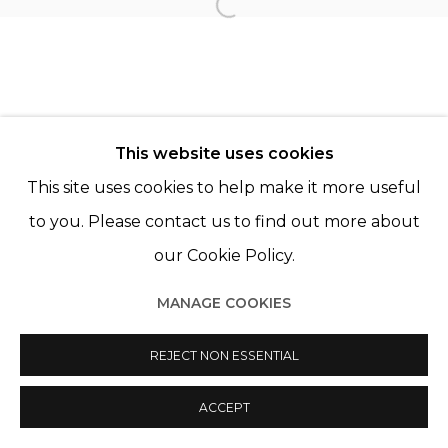
Open a larger version of th
This website uses cookies
This site uses cookies to help make it more useful
Manage cookies
to you. Please contact us to find out more about
© 2022 LES FILLES DU CALVAIRE
SITE BY ARTLOGIC
our Cookie Policy.
MANAGE COOKIES
REJECT NON ESSENTIAL
ACCEPT
PARTAGER
ENQUIRE