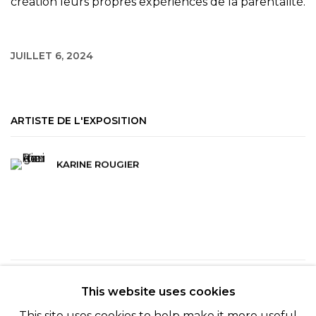
création leurs propres expériences de la parentalité.
JUILLET 6, 2024
ARTISTE DE L'EXPOSITION
KARINE ROUGIER
121
SUR 254
RETOUR
SUITE
This website uses cookies
This site uses cookies to help make it more useful