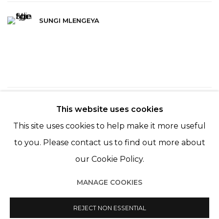
SUNGI MLENGEYA
1
SUR 254
RETOUR
SUITE
This website uses cookies
This site uses cookies to help make it more useful
to you. Please contact us to find out more about
our Cookie Policy.
MANAGE COOKIES
Manage cookies
© 2022 LES FILLES DU CALVAIRE
SITE BY ARTLOGIC
REJECT NON ESSENTIAL