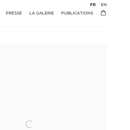
FR
EN
PRESSE
LA GALERIE
PUBLICATIONS
 of the following image in a popup: