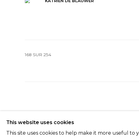
KATRIEN DE BLAUWER
168
SUR 254
Manage cookies
This website uses cookies
© 2022 LES FILLES DU CALVAIRE
SITE BY ARTLOGIC
This site uses cookies to help make it more useful to