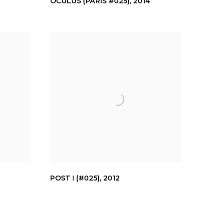
OCULUS (PARIS #025)
,
2014
POST I (#025)
,
2012