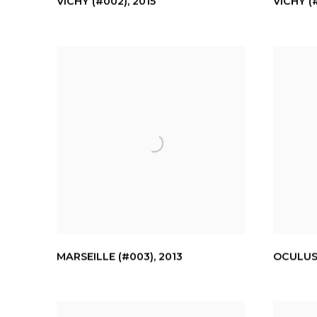
VICHY (#002)
,
2015
VICHY (
MARSEILLE (#003)
,
2013
OCULUS 