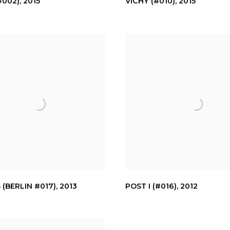
#002)
,
2015
VICHY (#010)
,
2015
(BERLIN #017)
,
2013
POST I (#016)
,
2012