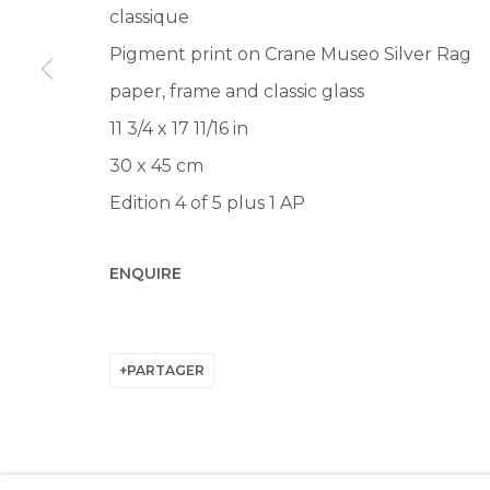
Manage cookies
classique
© 2022 LES FILLES DU CALVAIRE
SITE BY ARTLOGIC
Pigment print on Crane Museo Silver Rag
paper, frame and classic glass
11 3/4 x 17 11/16 in
30 x 45 cm
Edition 4 of 5 plus 1 AP
ENQUIRE
PARTAGER