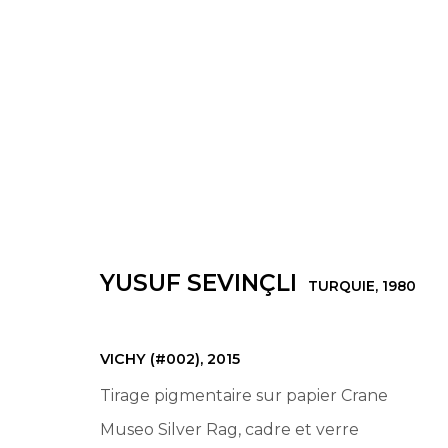
YUSUF SEVINÇLI
TURQUIE,
1980
YUSUF SEVINÇLI
TURQUIE,
1980
VICHY (#002)
,
2015
Tirage pigmentaire sur papier Crane
Museo Silver Rag, cadre et verre