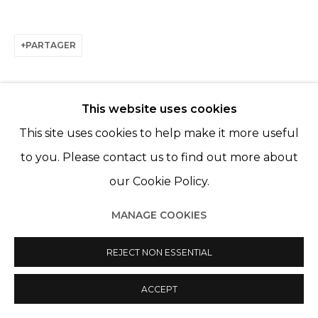
Manage cookies
PARTAGER
© 2022 LES FILLES DU CALVAIRE
SITE BY ARTLOGIC
This website uses cookies
This site uses cookies to help make it more useful
to you. Please contact us to find out more about
ARTISTES DE L'EXPOSITION
our Cookie Policy.
LÉO FOURDRINIER
MANAGE COOKIES
MAYA INÈS TOUAM
REJECT NON ESSENTIAL
ACCEPT