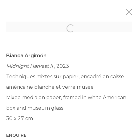
Open a larger version of th
À VENIR
PASSÉES
LE CITRON EST LA FLEUR LA PLUS
Bianca Argimón
SINCÈRE.
Midnight Harvest II
, 2023
UN COMMISSARIAT D’YVANNOÉ KRUGER
Techniques mixtes sur papier, encadré en caisse
2 DÉCEMBRE 2023 - 13 JANVIER 2024
21 RUE CHAPON 75003 PARIS
américaine blanche et verre musée
Mixed media on paper, framed in white American
PRÉSENTATION
VUES
ŒUVRES
PRESSE
box and museum glass
ACTUALITÉS
30 x 27 cm
ENQUIRE