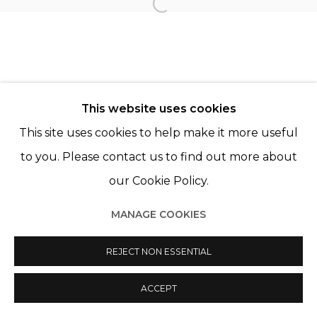
KATRIEN DE BLAUWER
Open a larger version of th
PAZ CORONA
This website uses cookies
This site uses cookies to help make it more useful
to you. Please contact us to find out more about
our Cookie Policy.
Manage cookies
© 2022 LES FILLES DU CALVAIRE
SITE BY ARTLOGIC
MANAGE COOKIES
REJECT NON ESSENTIAL
ACCEPT
PARTAGER
ENQUIRE