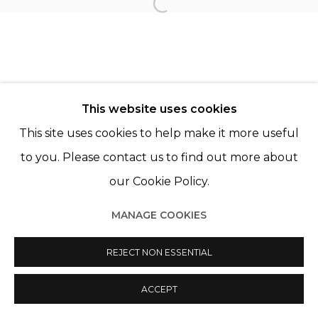
KATRIEN DE BLAUWER
Open a larger version of th
PAZ CORONA
This website uses cookies
This site uses cookies to help make it more useful
to you. Please contact us to find out more about
our Cookie Policy.
Manage cookies
© 2022 LES FILLES DU CALVAIRE
SITE BY ARTLOGIC
MANAGE COOKIES
REJECT NON ESSENTIAL
ACCEPT
PARTAGER
ENQUIRE