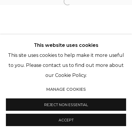
Open a larger version of th
DOMINIQUE GAUTHIER
OLIVIER MOSSET
This website uses cookies
This site uses cookies to help make it more useful
to you. Please contact us to find out more about
our Cookie Policy.
Manage cookies
MANAGE COOKIES
© 2022 LES FILLES DU CALVAIRE
SITE BY ARTLOGIC
REJECT NON ESSENTIAL
ACCEPT
PARTAGER
ENQUIRE