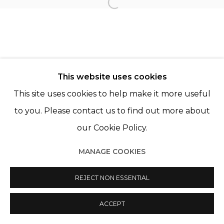
Open a larger version of th
DOMINIQUE GAUTHIER
OLIVIER MOSSET
This website uses cookies
This site uses cookies to help make it more useful
to you. Please contact us to find out more about
our Cookie Policy.
Manage cookies
MANAGE COOKIES
© 2022 LES FILLES DU CALVAIRE
SITE BY ARTLOGIC
REJECT NON ESSENTIAL
ACCEPT
PARTAGER
ENQUIRE