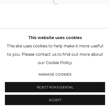
Open a larger version of th
DOMINIQUE GAUTHIER
OLIVIER MOSSET
This website uses cookies
This site uses cookies to help make it more useful
to you. Please contact us to find out more about
our Cookie Policy.
Manage cookies
MANAGE COOKIES
© 2022 LES FILLES DU CALVAIRE
SITE BY ARTLOGIC
REJECT NON ESSENTIAL
ACCEPT
PARTAGER
ENQUIRE