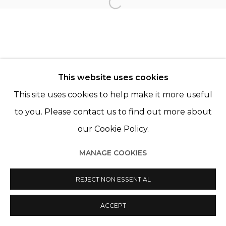
Open a larger version of th
Manage cookies
© 2022 LES FILLES DU CALVAIRE
SITE BY ARTLOGIC
This website uses cookies
This site uses cookies to help make it more useful
to you. Please contact us to find out more about
our Cookie Policy.
MANAGE COOKIES
REJECT NON ESSENTIAL
ACCEPT
PARTAGER
ENQUIRE