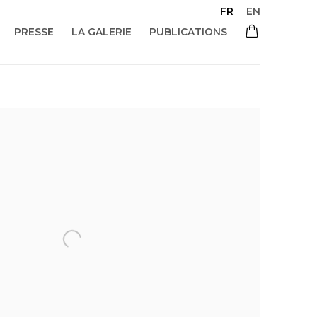
FR
EN
PRESSE
LA GALERIE
PUBLICATIONS
 of the following image in a popup: