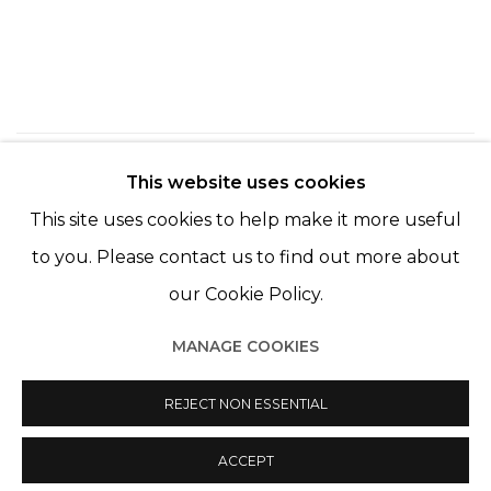
7
SUR 254
RETOUR
SUITE
This website uses cookies
This site uses cookies to help make it more useful
to you. Please contact us to find out more about
our Cookie Policy.
MANAGE COOKIES
Manage cookies
© 2022 LES FILLES DU CALVAIRE
REJECT NON ESSENTIAL
SITE BY ARTLOGIC
ACCEPT