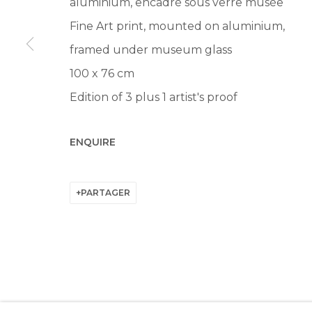
aluminium, encadré sous verre musée
Fine Art print, mounted on aluminium,
Manage cookies
framed under museum glass
© 2022 LES FILLES DU CALVAIRE
SITE BY ARTLOGIC
100 x 76 cm
Edition of 3 plus 1 artist's proof
ENQUIRE
PARTAGER