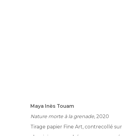
PARIS PHOTO 2023
AU GRAND PALAIS EPHÉMÈRE (PARIS),
9 - 12 NOV
BACK TO ART FAIRS
Maya Inès Touam
Nature morte à la grenade
, 2020
Tirage papier Fine Art, contrecollé sur