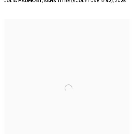
JULIA HAUMONT
,
SANS TITRE (SCULPTURE N°42)
,
2025