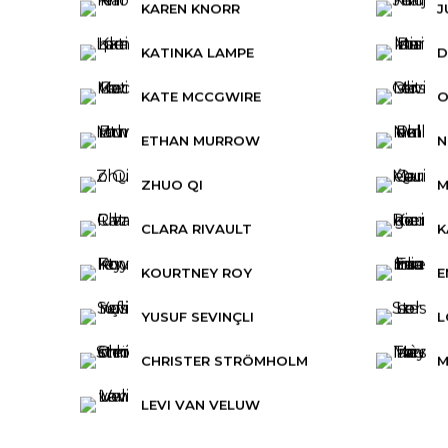
KAREN KNORR
J
KATINKA LAMPE
D
KATE MCCGWIRE
O
ETHAN MURROW
N
ZHUO QI
M
CLARA RIVAULT
K
KOURTNEY ROY
E
YUSUF SEVINÇLI
L
CHRISTER STRÖMHOLM
M
LEVI VAN VELUW